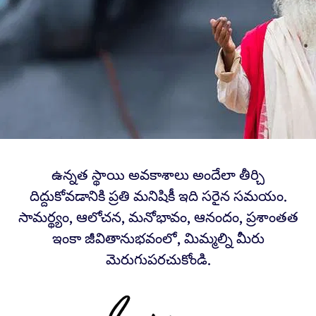
ఉన్నత స్థాయి అవకాశాలు అందేలా తీర్చి
దిద్దుకోవడానికి ప్రతి మనిషికీ ఇది సరైన సమయం.
సామర్థ్యం, ఆలోచన, మనోభావం, ఆనందం, ప్రశాంతత
ఇంకా జీవితానుభవంలో, మిమ్మల్ని మీరు
మెరుగుపరచుకోండి.