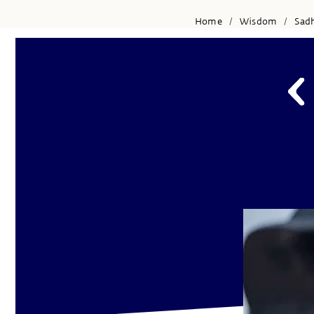
Home
Wisdom
Sad
/
/