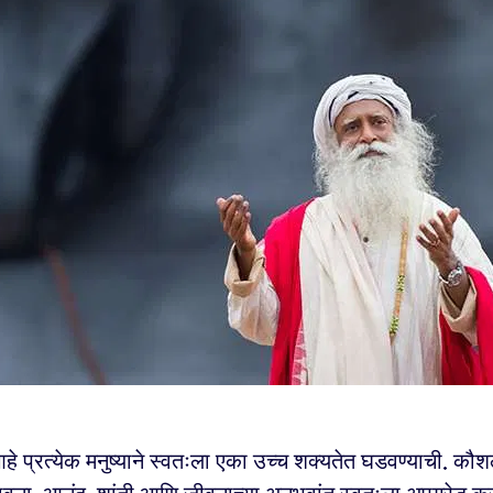
हे प्रत्येक मनुष्याने स्वतःला एका उच्च शक्यतेत घडवण्याची. कौशल