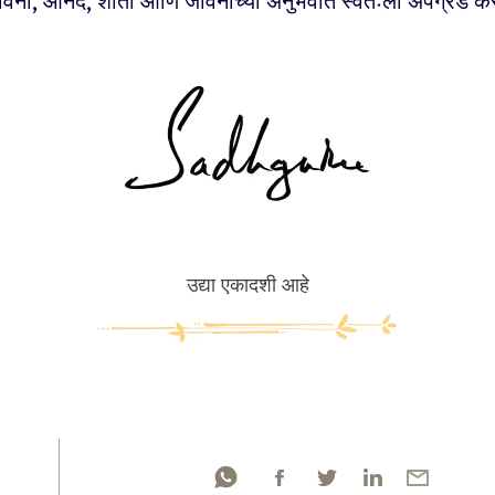
ावना, आनंद, शांती आणि जीवनाच्या अनुभवांत स्वतःला अपग्रेड कर
उद्या एकादशी आहे