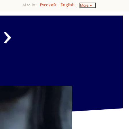
Also in:
More
Pусский
English