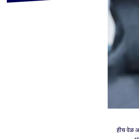
हीच वेळ आ