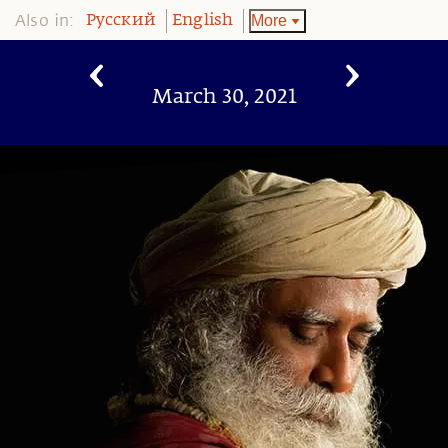
Also in:
More
Pусский
English
March 30, 2021