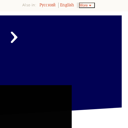
Also in:
More
Pусский
English