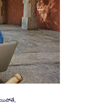
అయిపోతే,