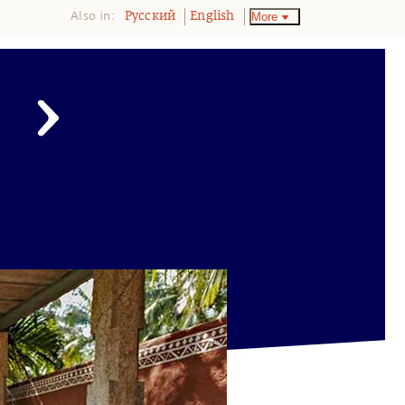
Also in:
More
Pусский
English