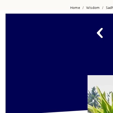
Home
Wisdom
Sad
/
/