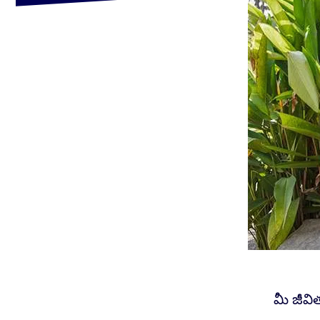
మీ జీవి