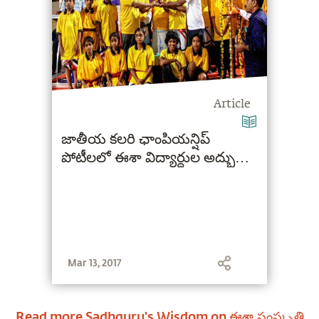
Article
జాతీయ కలరి ఛాంపియన్షిప్
పోటీలలో ఈశా విద్యార్ధుల అద్భుత
ప్రతిభ
Mar 13, 2017
Read more Sadhguru's Wisdom on
ఈశా సంస్కృతి