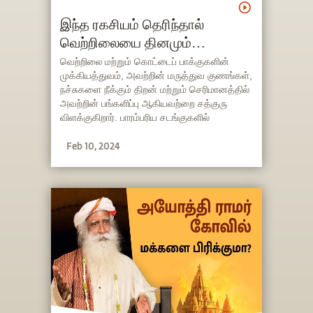
இந்த ரகசியம் தெரிந்தால்
வெற்றிலையை தினமும்
சாப்பிடுவீங்க!
வெற்றிலை மற்றும் கொட்டைப் பாக்குகளின்
முக்கியத்துவம், அவற்றின் மருத்துவ குணங்கள்,
நச்சுகளை நீக்கும் திறன் மற்றும் செரிமானத்தில்
அவற்றின் பங்களிப்பு ஆகியவற்றை சத்குரு
விளக்குகிறார். பாரம்பரிய சடங்குகளில்
வெற்றிலை வைக்கப்படுவதன் காரணத்தையும்,
Feb 10, 2024
அவை எவ்வாறு ஒருவரின் உணர்திறனை
மேம்படுத்த முடியும் என்பதையும் அவர்
எடுத்துரைக்கிறார்.