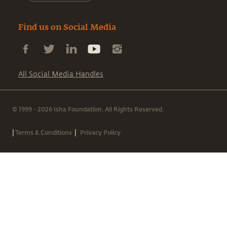
Find us on Social Media
All Social Media Handles
© 1999 - 2026 Isha Foundation. All Rights Reserved.
|
|
Terms & Conditions
Privacy Policy