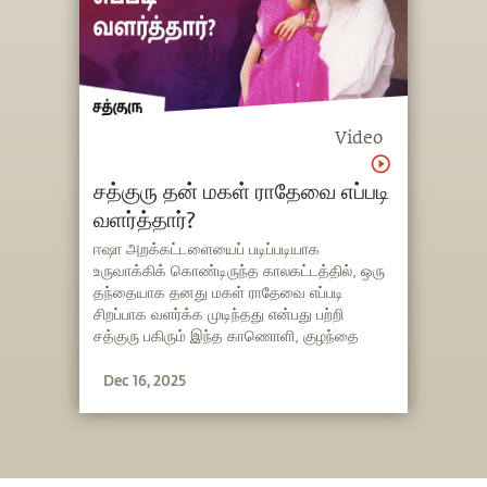
Video
சத்குரு தன் மகள் ராதேவை எப்படி
வளர்த்தார்?
ஈஷா அறக்கட்டளையைப் படிப்படியாக
உருவாக்கிக் கொண்டிருந்த காலகட்டத்தில், ஒரு
தந்தையாக தனது மகள் ராதேவை எப்படி
சிறப்பாக வளர்க்க முடிந்தது என்பது பற்றி
சத்குரு பகிரும் இந்த காணொளி, குழந்தை
வளர்ப்பு பற்றிய பார்வையை முற்றிலும்
Dec 16, 2025
மாற்றியமைக்கிறது.