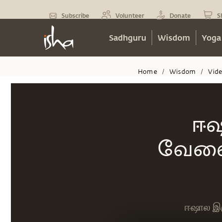
Subscribe
Volunteer
Donate
S
Sadhguru
Wisdom
Yoga
Home
Wisdom
Vid
/
/
ஈஷ
வேலைய
ஈஷால இரு