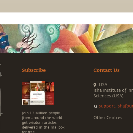
Subscribe
Contact Us
USA
Isha Institute of In
Sciences (USA)
support.ishafou
Join 1.2 Million people
Other Centres
from around the world,
get wisdom articles
delivered in the mailbox
for free.