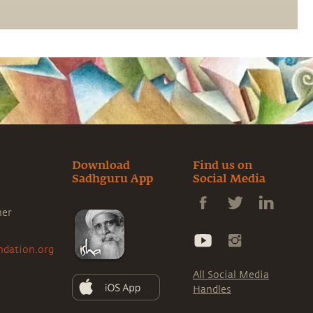
Download
Find us on
Sadhguru App
Social Media
ner
ndation.org
All Social Media
Handles