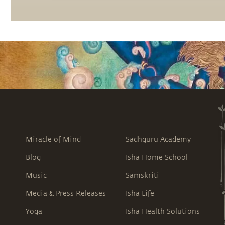
Miracle of Mind
Sadhguru Academy
Blog
Isha Home School
Music
Samskriti
Media & Press Releases
Isha Life
Yoga
Isha Health Solutions