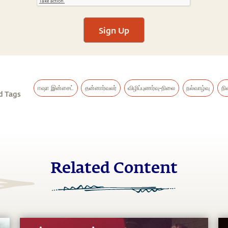
Sign Up
ஈஷா இன்சைட்
தன்னார்வலர்
விழிப்புணர்வு-நிலை
நல்வாழ்வு
நி
d Tags
Related Content