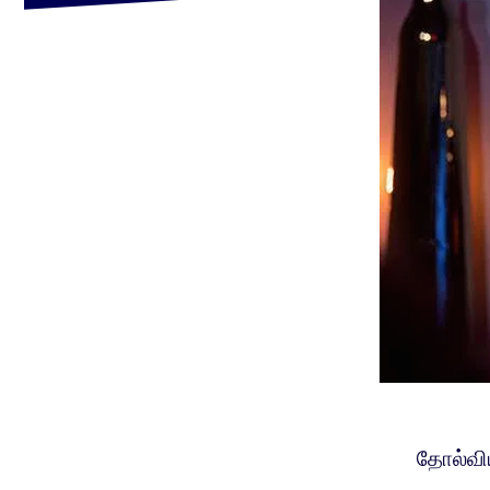
தோல்விய