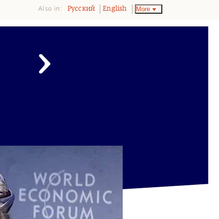
Also in:
More
Pусский
English