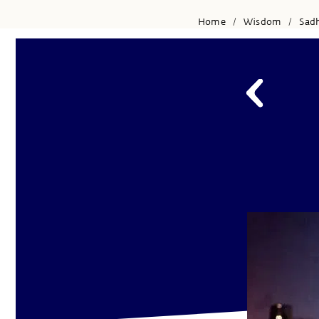
Home
Wisdom
Sad
/
/