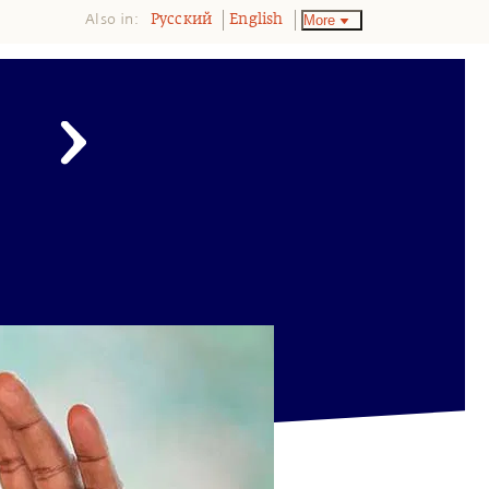
Also in:
More
Pусский
English