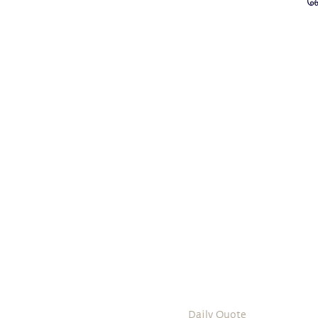
வ
Daily Quote