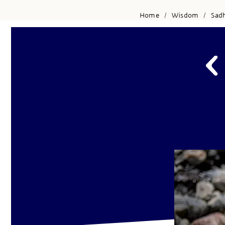
Home
Wisdom
Sad
/
/