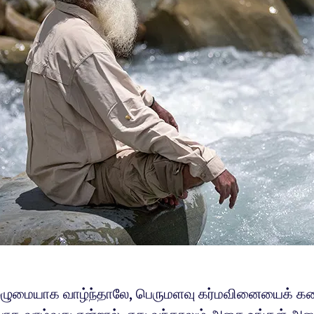
முழுமையாக வாழ்ந்தாலே, பெருமளவு கர்மவினையைக் கரைப