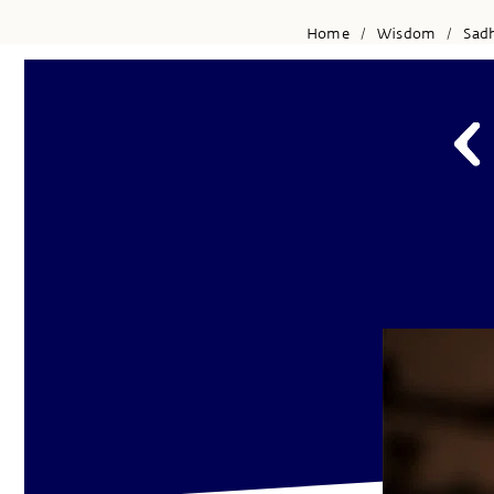
Home
Wisdom
Sad
/
/