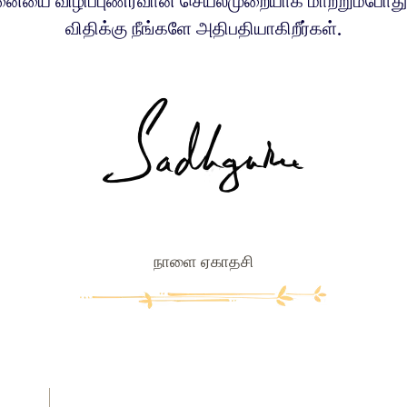
னையை விழிப்புணர்வான செயல்முறையாக மாற்றும்போது,
விதிக்கு நீங்களே அதிபதியாகிறீர்கள்.
நாளை ஏகாதசி