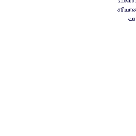
உயிரோட
சரியான
வா