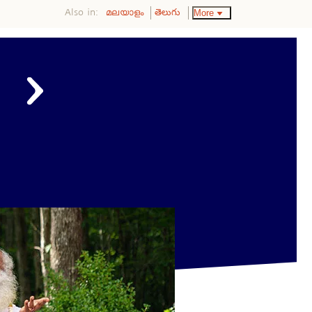
Also in:
More
മലയാളം
తెలుగు