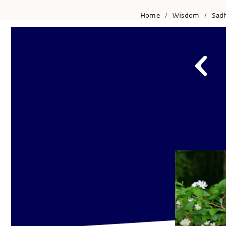
Home
Wisdom
Sad
/
/