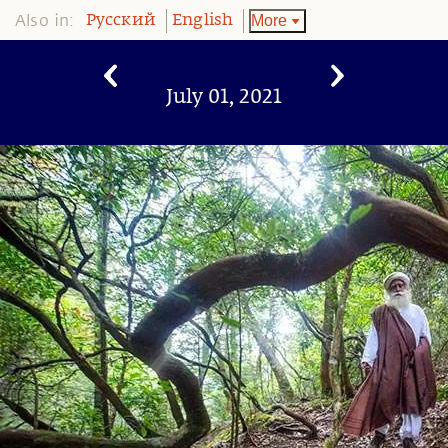
Also in:
More
Pусский
English
July 01, 2021