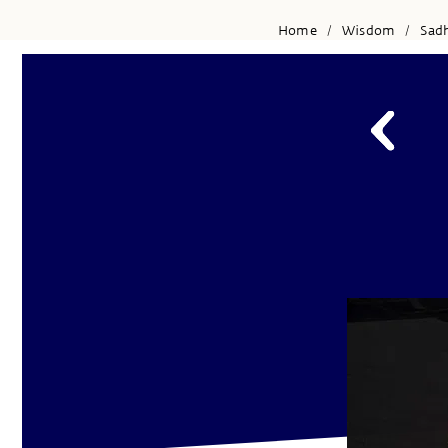
Home
Wisdom
Sad
/
/