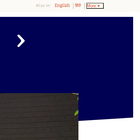
Also in:
More
English
हिंदी