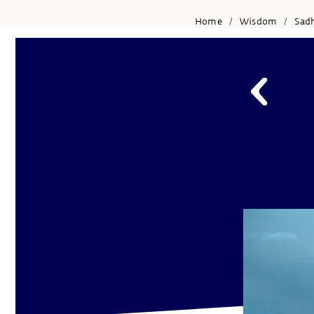
Home
Wisdom
Sad
/
/