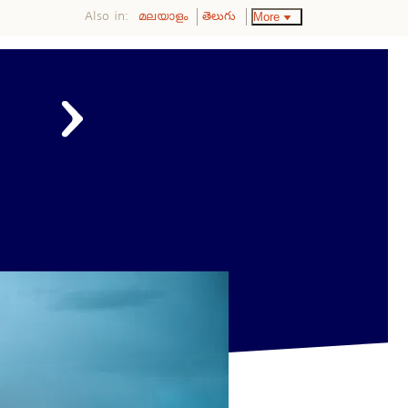
Also in:
More
മലയാളം
తెలుగు