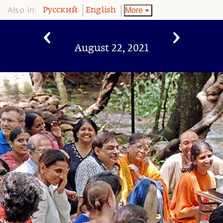
Also in:
More
Pусский
English
August 22, 2021