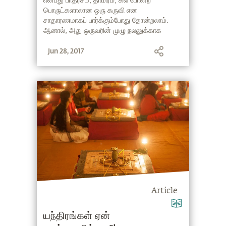
என்பது பாதரசம், தாமிரம், கல் போன்ற
பொருட்களாலான ஒரு கருவி என
சாதாரணமாகப் பார்க்கும்போது தோன்றலாம்.
ஆனால், அது ஒருவரின் முழு நலனுக்காக
எத்தகைய அற்புதமான செயல்களை புரியவல்லது
Jun 28, 2017
என்பதை இந்த கட்டுரை விளக்குகிறது. தேவி
யந்திரத்தை ஆதாயம் தரும் ஒரு கருவியாக
மட்டும் பார்க்கலாமா? கட்டுரையில் விடை
கிடைக்கிறது!
Article
யந்திரங்கள் ஏன்