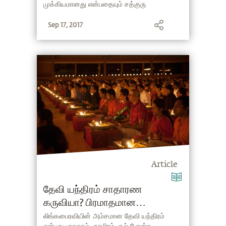
முக்கியமானது என்பதையும் சத்குரு
விளக்குகிறார்.
Sep 17, 2017
Article
தேவி யந்திரம் சாதாரண
கருவியா? பிரமாதமான
தன்மையா?
லிங்கபைரவியின் அம்சமான தேவி யந்திரம்