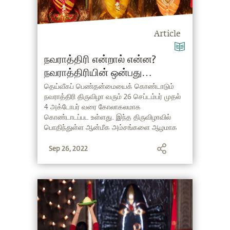
Article
நவராத்திரி என்றால் என்ன?
நவராத்திரியின் ஒன்பது
நாட்களின் முக்கியத்துவம் என்ன?
தெய்வீகப் பெண்தன்மையைக் கொண்டாடும்
நவராத்திரி திருவிழா வரும் 26 செப்டம்பர் முதல்
4 அக்டோபர் வரை கோலாகலமாக
கொண்டாடப்பட உள்ளது. இந்த திருவிழாவில்
பொதிந்துள்ள ஆன்மீக அம்சங்களை ஆழமாக
கண்டுணர்ந்து, இந்த இருப்பில் காணப்படும்
Sep 26, 2022
மூன்று முக்கியமான தன்மைகள், இந்த ஒன்பது
நாட்களில் எப்படி வெளிப்படுகிறது என்பதை
நமக்கு விளக்குகிறார் சத்குரு.