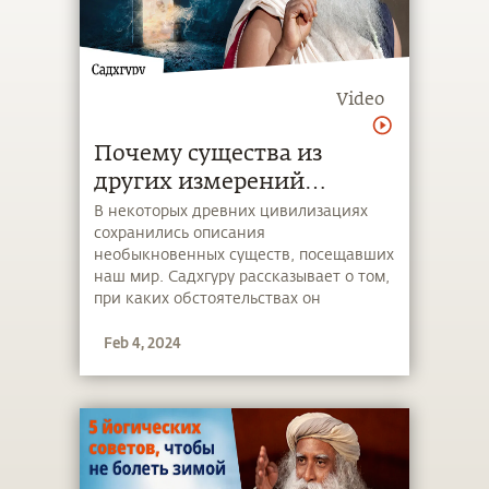
Video
Почему существа из
других измерений
посещают наш мир?
В некоторых древних цивилизациях
сохранились описания
необыкновенных существ, посещавших
наш мир. Садхгуру рассказывает о том,
при каких обстоятельствах он
встречался с существами из других
Feb 4, 2024
измерений и какова их роль в нашей
цивилизации.