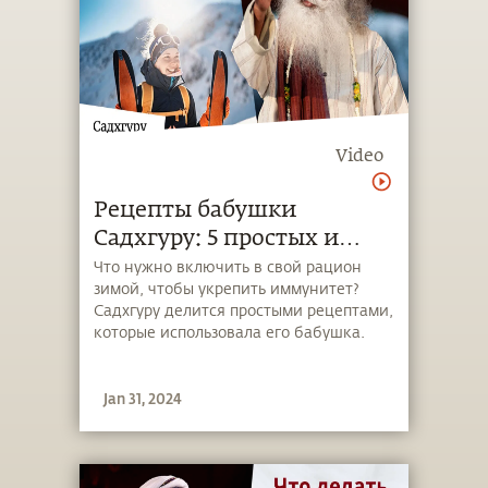
Video
Рецепты бабушки
Садхгуру: 5 простых и
вкусных способов защиты
Что нужно включить в свой рацион
зимой, чтобы укрепить иммунитет?
от гриппа
Садхгуру делится простыми рецептами,
которые использовала его бабушка.
Jan 31, 2024