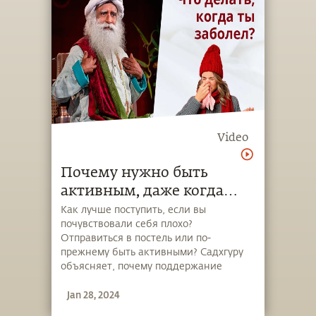
Video
Почему нужно быть
активным, даже когда
вам плохо?
Как лучше поступить, если вы
почувствовали себя плохо?
Отправиться в постель или по-
прежнему быть активными? Садхгуру
объясняет, почему поддержание
активности так важно для нашего
Jan 28, 2024
здоровья.