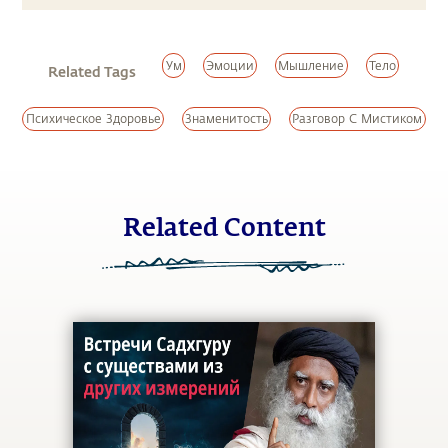
Ум
Эмоции
Мышление
Тело
Related Tags
Психическое Здоровье
Знаменитость
Разговор С Мистиком
Related Content