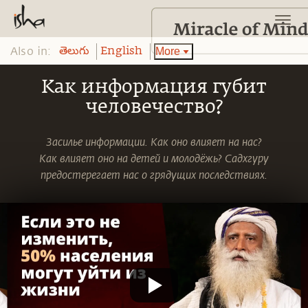
Also in:
More
తెలుగు
English
Как информация губит
человечество?
Засилье информации. Как оно влияет на нас?
Как влияет оно на детей и молодёжь? Садхгуру
предостерегает нас о грядущих последствиях.