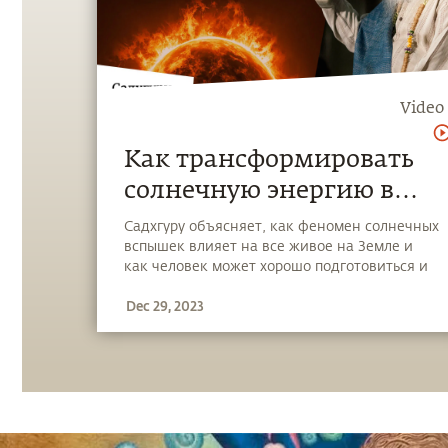
Video
Как трансформировать
солнечную энергию в
энергию личностного
Садхгуру объясняет, как феномен солнечных
вспышек влияет на все живое на Земле и
роста?
как человек может хорошо подготовиться и
использовать этот прилив энергии для
Dec 29, 2023
ускорения своего духовного роста в 2024
году.