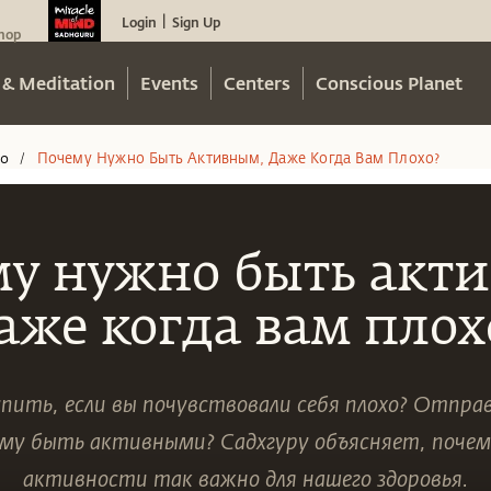
Login
Sign Up
|
hop
 & Meditation
Events
Centers
Conscious Planet
eo
Почему Нужно Быть Активным, Даже Когда Вам Плохо?
/
у нужно быть акт
аже когда вам плох
пить, если вы почувствовали себя плохо? Отпра
ему быть активными? Садхгуру объясняет, почем
активности так важно для нашего здоровья.