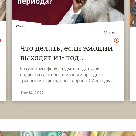
Video
Что делать, если эмоции
выходят из-под
контроля?
Какую атмосферу следует создать для
подростков, чтобы помочь им преодолеть
трудности переходного возраста? Садхгуру
рассматривает основную причину
Dec 14, 2022
тревожных расстройств среди молодежи и
предлагает йогический выход из этого
положения.