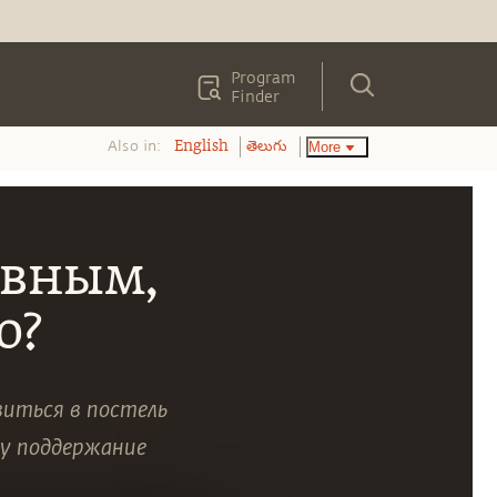
Program
Finder
Also in:
More
English
తెలుగు
ивным,
о?
виться в постель
у поддержание