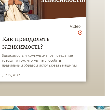
Video
Как преодолеть
зависимость?
Зависимость и компульсивное поведение
говорят о том, что мы не способны
правильным образом использовать наши ум
и тело. У человека есть возможность
Jun 15, 2022
использовать ум, чтобы выйти за пределы
фундаментальных потребностей жизни.
Программа «Внутренняя инженерия»
улучшает нашу возможность делать нашу
жизнь такой, как мы хотим, вне зависимости
от воздействия внешних ситуаций.