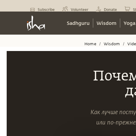
Subscribe
Volunteer
Donate
S
Sadhguru
Wisdom
Yoga
Home
Wisdom
Vid
/
/
Почем
д
Как лучше посту
или по-прежн