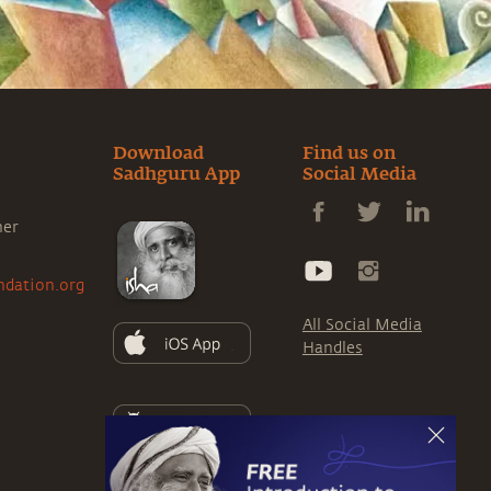
Download
Find us on
Sadhguru App
Social Media
ner
ndation.org
All Social Media
Handles