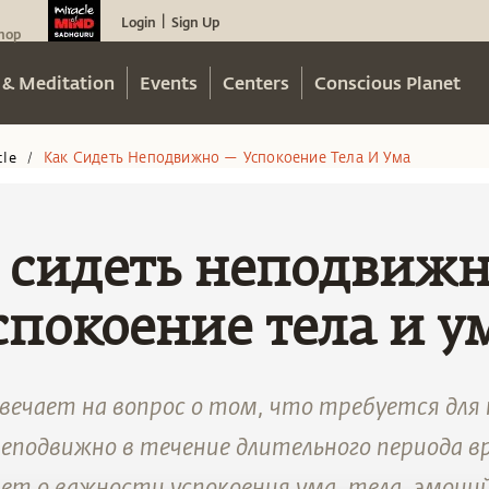
Login
Sign Up
|
hop
 & Meditation
Events
Centers
Conscious Planet
cle
Как Сидеть Неподвижно — Успокоение Тела И Ума
/
 сидеть неподвиж
спокоение тела и у
вечает на вопрос о том, что требуется для
еподвижно в течение длительного периода в
ет о важности успокоения ума, тела, эмоций