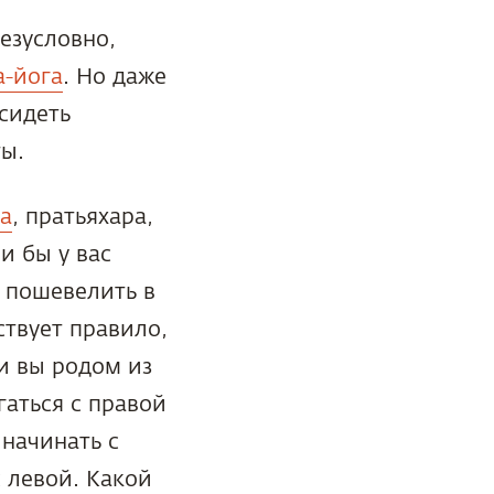
езусловно,
а-йога
. Но даже
сидеть
ты.
а
, пратьяхара,
ли бы у вас
х пошевелить в
ствует правило,
и вы родом из
гаться с правой
 начинать с
с левой. Какой