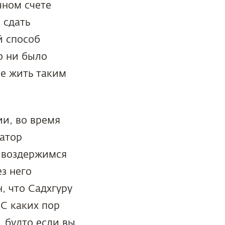
чном счете
 сдать
й способ
о ни было
е жить таким
и, во время
затор
е воздержимся
з него
, что Садхгуру
«С каких пор
, будто если вы