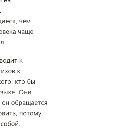
я на
.
иеся, чем
овека чаще
я.
водит к
тихов к
кого, кто бы
узыке. Они
и он обращается
овить, потому
 собой.