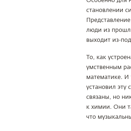
Особенно для 
становлении си
Представление
люди из прошл
выходит из-под
То, как устрое
умственным рас
математике. И 
установил эту 
связаны, но ни
к химии. Они т
что музыкальн