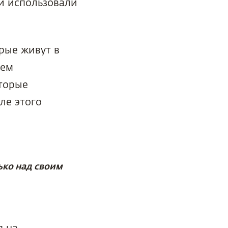
ди использовали
рые живут в
чем
торые
ле этого
ько над своим