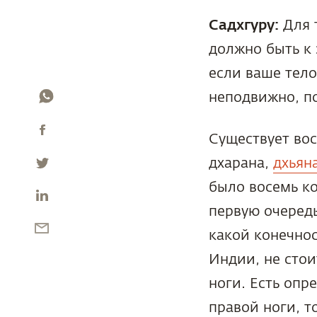
Садхгуру:
Для т
должно быть к 
если ваше тело
неподвижно, по
Существует вос
дхарана,
дхьян
было восемь ко
первую очередь
какой конечнос
Индии, не стои
ноги. Есть опр
правой ноги, т