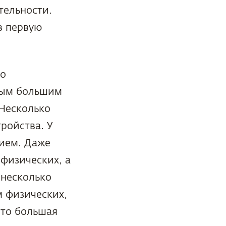
тельности.
в первую
ло
мым большим
 Несколько
ройства. У
ием. Даже
 физических, а
 несколько
м физических,
Это большая