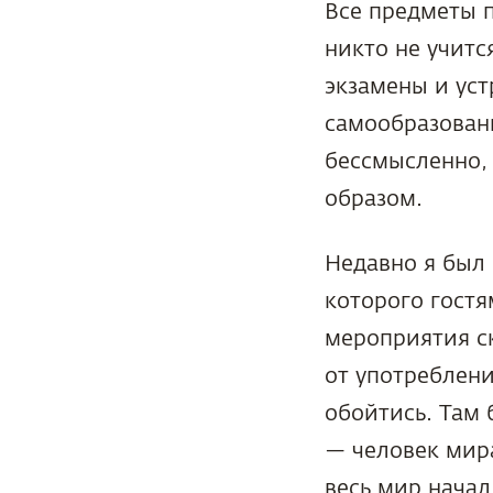
Все предметы п
никто не учится
экзамены и уст
самообразовани
бессмысленно,
образом.
Недавно я был 
которого гост
мероприятия ск
от употреблени
обойтись. Там 
— человек мира
весь мир начал