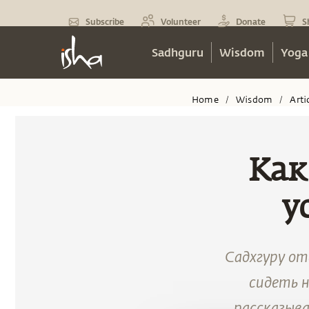
Subscribe
Volunteer
Donate
S
Sadhguru
Wisdom
Yoga
Home
Wisdom
Arti
/
/
Как
у
Садхгуру от
сидеть н
рассказыва