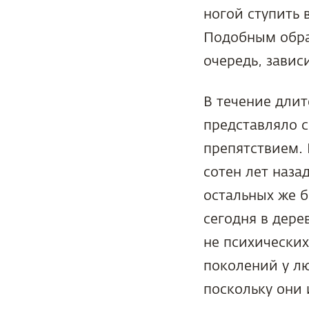
ногой ступить 
Подобным образ
очередь, завис
В течение длит
представляло 
препятствием. 
сотен лет наза
остальных же 
сегодня в дере
не психических
поколений у л
поскольку они 