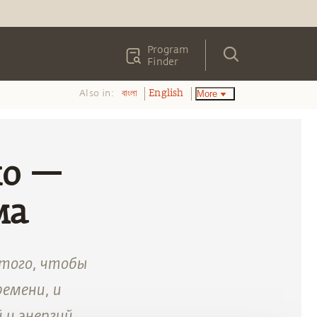
Program
Finder
Also in:
More
বাংলা
English
но —
ма
 того, чтобы
ремени, и
 и энергий.