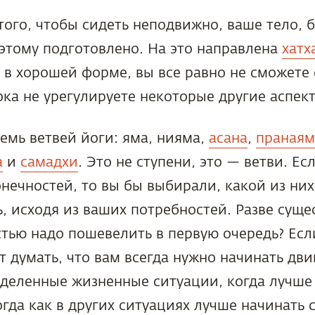
ого, чтобы сидеть неподвижно, ваше тело, б
этому подготовлено. На это направлена
хатх
 в хорошей форме, вы все равно не сможете 
ка не урегулируете некоторые другие аспек
емь ветвей йоги: яма, нияма,
асана
,
пранаям
а
и
самадхи
. Это не ступени, это — ветви. Ес
нечностей, то вы бы выбирали, какой из ни
, исходя из ваших потребностей. Разве суще
тью надо пошевелить в первую очередь? Есл
т думать, что вам всегда нужно начинать дви
еделенные жизненные ситуации, когда лучше
огда как в других ситуациях лучше начинать 