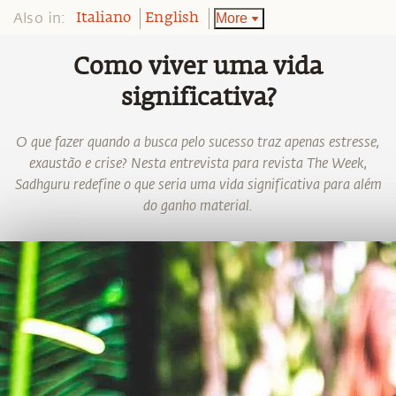
Also in:
More
Italiano
English
Como viver uma vida
significativa?
O que fazer quando a busca pelo sucesso traz apenas estresse,
exaustão e crise? Nesta entrevista para revista The Week,
Sadhguru redefine o que seria uma vida significativa para além
do ganho material.