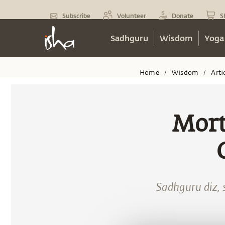
Subscribe
Volunteer
Donate
S
Sadhguru
Wisdom
Yoga
Home
Wisdom
Arti
/
/
Mort
Sadhguru diz, 