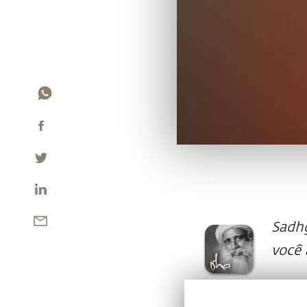
Sadhg
você 