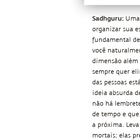
Sadhguru:
Uma 
organizar sua e
fundamental de 
você naturalmen
dimensão além 
sempre quer eli
das pessoas est
ideia absurda d
não há lembret
de tempo e que 
a próxima. Leva
mortais; elas 