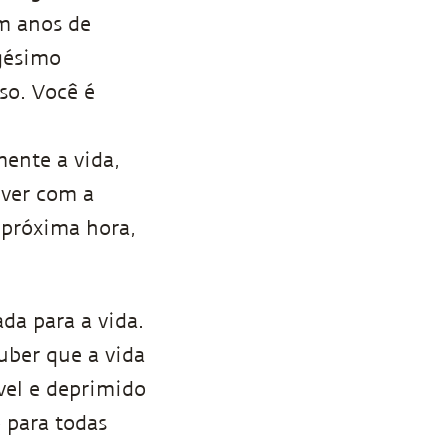
em anos de
agésimo
so. Você é
ente a vida,
 ver com a
 próxima hora,
a para a vida.
uber que a vida
vel e deprimido
 para todas