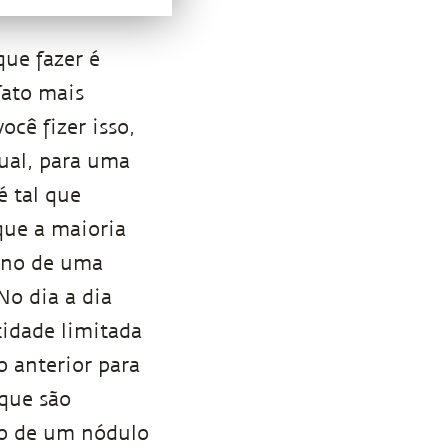
ue fazer é
fato mais
cê fizer isso,
ual, para uma
 tal que
que a maioria
orno de uma
No dia a dia
idade limitada
 anterior para
 que são
to de um nódulo