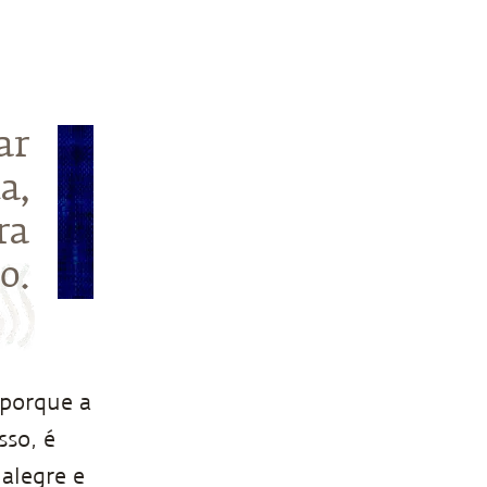
ar
a,
ra
o.
 porque a
sso, é
alegre e