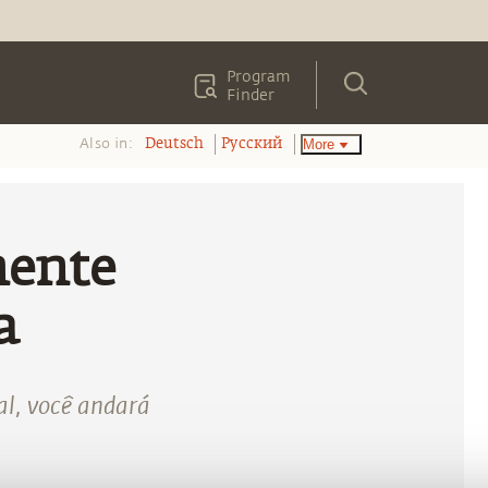
Program
Finder
Also in:
More
Deutsch
Pусский
mente
a
al, você andará