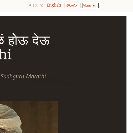
Also in:
More
English
తెలుగు
ोळं होऊ देऊ
hi
वं? | Sadhguru Marathi