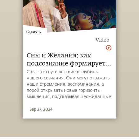
Video
Сны и Желания: как
подсознание формирует
нашу жизнь
Сны – это путешествие в глубины
нашего сознания. Они могут отражать
наши стремления, воспоминания, а
порой открывать новые горизонты
мышления, подсказывая неожиданные
решения. В новом видео Садхгуру
Sep 27, 2024
рассматривает разные типы снов,
исследуя их природу, а также влияние
на нашу жизнь, внутренний мир и
здоровье.