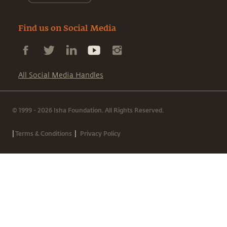
Find us on Social Media
All Social Media Handles
© 1999 - 2026 Isha Foundation. All Rights Reserved.
|
|
Terms & Conditions
Privacy Policy