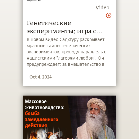
Video
Генетические
эксперименты: игра с
природой или путь к
В новом видео Садхгуру раскрывает
мрачные тайны генетических
катастрофе?
экспериментов, проводя параллель с
нацистскими "лагерями любви". Он
предупреждает: за вмешательство в
основы жизни человечеству предстоит
Oct 4, 2024
заплатить высокую цену. Сможем ли
мы справиться с последствиями или
мы уже пересекли опасную черту?