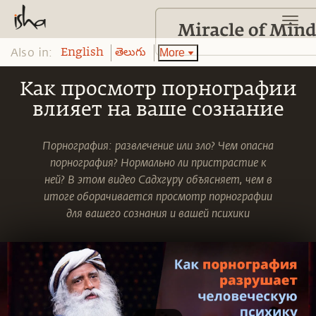
Also in:
More
English
తెలుగు
Как просмотр порнографии
влияет на ваше сознание
Порнография: развлечение или зло? Чем опасна
порнография? Нормально ли пристрастие к
ней? В этом видео Садхгуру объясняет, чем в
итоге оборачивается просмотр порнографии
для вашего сознания и вашей психики