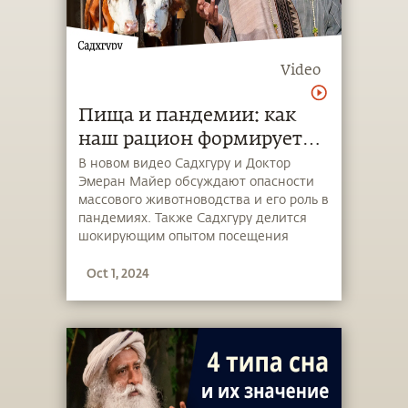
Video
Пища и пандемии: как
наш рацион формирует
здоровье планеты
В новом видео Садхгуру и Доктор
Эмеран Майер обсуждают опасности
массового животноводства и его роль в
пандемиях. Также Садхгуру делится
шокирующим опытом посещения
фермы в США, обсуждая генетические
Oct 1, 2024
и экологические последствия такой
деятельности.