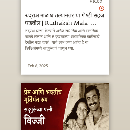
Video
रुद्राक्ष माळ घातल्यानंतर या गोष्टी सहज
घडतील | Rudraksh Mala |
Negative Energy | This
रुद्राक्ष धारण केल्याने अनेक शारीरिक आणि मानसिक
फायदे होतात आणि ते एखाद्याच्या आध्यात्मिक वाढीसाठी
Special Seed Protects You
देखील मदत करते. याचे लाभ काय आहेत हे या
From Negative Energies
व्हिडिओमध्ये सद्गुरूंद्वारे जाणून घ्या.
Feb 8, 2025