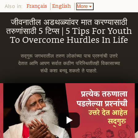
Also in:
More
Français
English
जीवनातील अडथळ्यांवर मात करण्यासाठी
तरुणांसाठी 5 टिप्स | 5 Tips For Youth
To Overcome Hurdles In Life
सद्गुरू जगभरातील तरुण लोकांच्या पाच प्रश्नांची उत्तरे
देतात आणि आपण सर्वात कठीण परिस्थितीतही विकासाच्या
संधी कशा बनवू शकतो ते पाहतो.