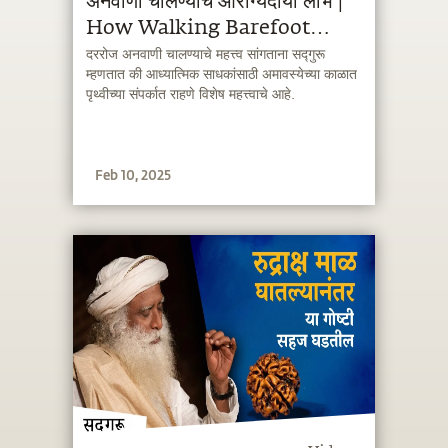
अनवाणी चालण्याचे आरोग्यदायी लाभ |
How Walking Barefoot
Improves Your Health |
दररोज अनवाणी चालण्याचे महत्त्व सांगताना सद्गुरू
म्हणतात की आध्यात्मिक साधकांसाठी अमावस्येच्या काळात
Sadhguru Marathi
पृथ्वीच्या संपर्कात राहणे विशेष महत्त्वाचे आहे.
Feb 10, 2025