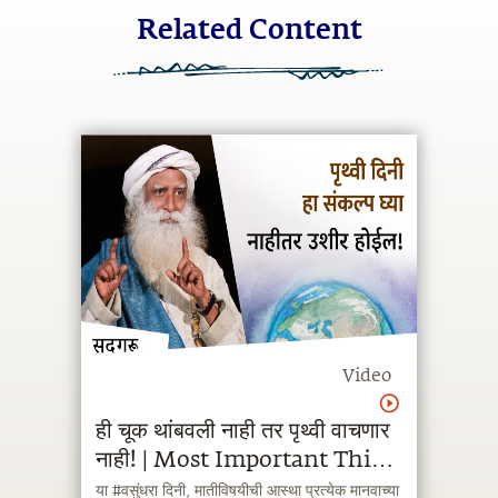
Related Content
Video
ही चूक थांबवली नाही तर पृथ्वी वाचणार
नाही! | Most Important Thing
to Do On #EarthDay ।
या #वसुंधरा दिनी, मातीविषयीची आस्था प्रत्येक मानवाच्या