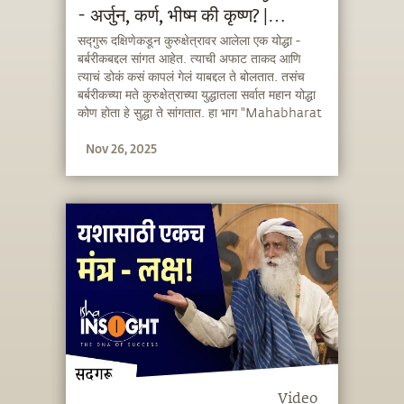
- अर्जुन, कर्ण, भीष्म की कृष्ण? |
Mahabharat’s Greatest
सद्गुरू दक्षिणेकडून कुरुक्षेत्रावर आलेला एक योद्धा -
बर्बरीकबद्दल सांगत आहेत. त्याची अफाट ताकद आणि
Warrior
त्याचं डोकं कसं कापलं गेलं याबद्दल ते बोलतात. तसंच
बर्बरीकच्या मते कुरुक्षेत्राच्या युद्धातला सर्वात महान योद्धा
कोण होता हे सुद्धा ते सांगतात. हा भाग "Mahabharat
- Through the Eyes of a Mystic" मधून
Nov 26, 2025
घेतलाय. पूर्ण सिरीज बघण्यासाठी Sadhguru
Exclusive ॲपवर जा. Sadhguru Exclusive
आताच डाउनलोड करा. .
Video