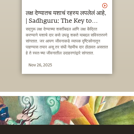
लक्ष देण्यातच यशाचं रहस्य लपलेलं आहे.
| Sadhguru: The Key to
Success Pay Attention!
सद्गुरू लक्ष देण्याच्या शक्तीबद्दल आणि लक्ष केंद्रित
करण्याने यशाचे दार कसे उघडू शकते याबद्दल सविस्तरपणे
सांगतात. जर आपण जीवनाकडे व्यापक दृष्टिकोनातून
पाहण्यास तयार असू तर संधी नेहमीच दार ठोठावत असतात
हे ते स्वतःच्या जीवनातील उदाहरणांद्वारे सांगतात.
."इनसाइट - दी डीएनए ऑफ सक्सेस हा चार दिवसीय
Nov 26, 2025
व्यवसाय नेतृत्व प्रशिक्षण कार्यक्रम. आपल्या व्यवसायाच्या
आणि स्वत: च्या वृद्धीच्या विज्ञानाचा अभ्यास करण्यासाठी.
हा कार्यक्रम यशस्वी नेतृत्वाच्या नजरेतून जग पाहण्याची
आणि यशाचा डीएनए प्रत्यक्ष अनुभवाद्वारे आत्मसात
करण्याची अनमोल संधी प्रदान करतो. कार्यक्रमाची
माहिती - https://sadhguru.co/insight ईशा
योग केंद्र, कोयंबतूर