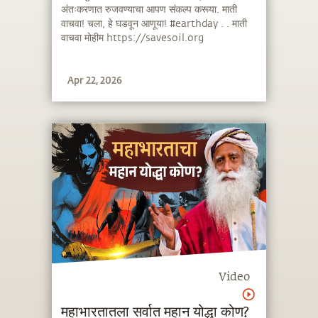
अंतःकरणात रुजवण्याचा आपण संकल्प करूया. माती
#पृथ्वीदिन
वाचवा! चला, हे घडवून आणूया! #earthday . . माती
वाचवा मोहीम https://savesoil.org
Apr 22, 2026
Video
महाभारतातला सर्वात महान योद्धा कोण?