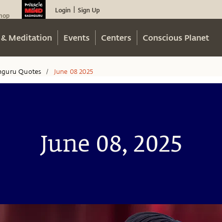
Login
Sign Up
|
hop
 & Meditation
Events
Centers
Conscious Planet
hguru Quotes
June 08 2025
/
June 08, 2025