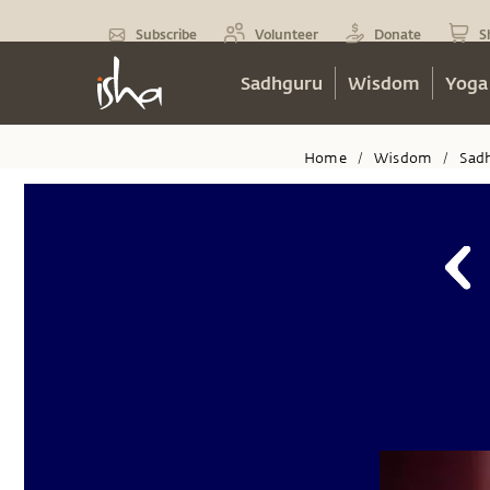
Subscribe
Volunteer
Donate
S
Sadhguru
Wisdom
Yoga
Home
Wisdom
Sad
/
/