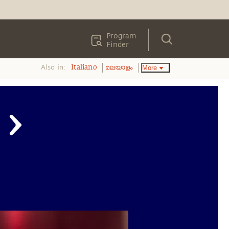
Program
Finder
Also in:
More
Italiano
മലയാളം