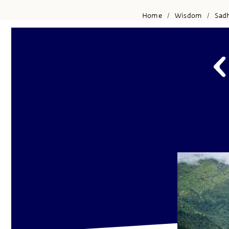
Home
Wisdom
Sad
/
/