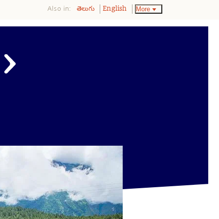
Also in:
More
తెలుగు
English