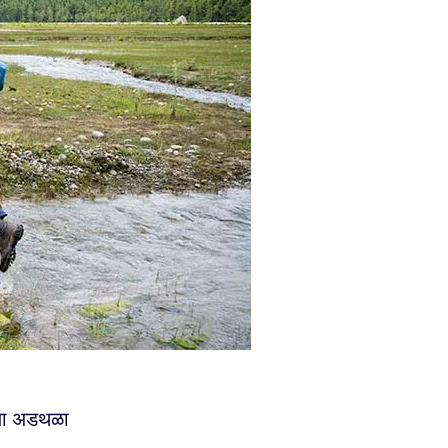
्या अडथळा