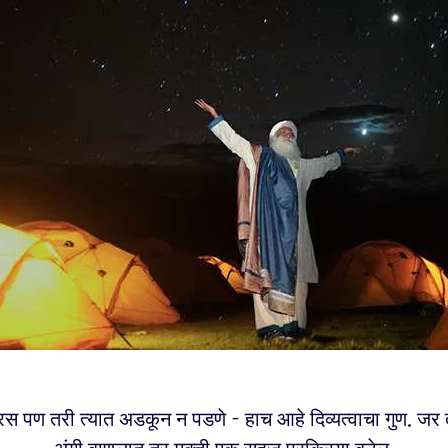
मरस पण तरी त्यात अडकून न पडणे - हाच आहे दिव्यत्वाचा गुण. जर तु