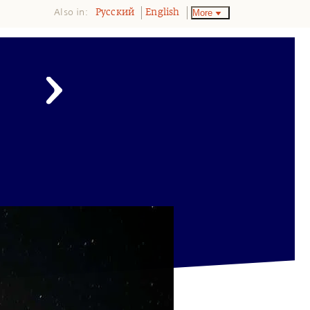
Also in:
More
Pусский
English