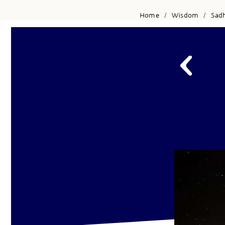
Home
Wisdom
Sad
/
/