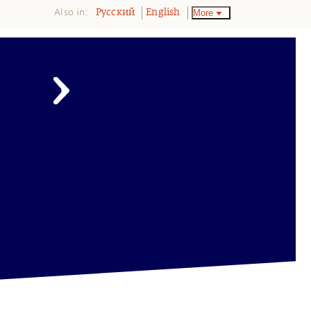
Also in:
More
Pусский
English