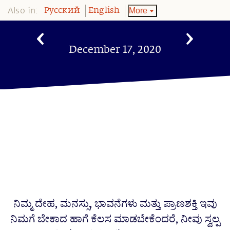
Also in:
More
Pусский
English
December 17, 2020
ನಿಮ್ಮ ದೇಹ, ಮನಸ್ಸು, ಭಾವನೆಗಳು ಮತ್ತು ಪ್ರಾಣಶಕ್ತಿ ಇವು
ನಿಮಗೆ ಬೇಕಾದ ಹಾಗೆ ಕೆಲಸ ಮಾಡಬೇಕೆಂದರೆ, ನೀವು ಸ್ವಲ್ಪ