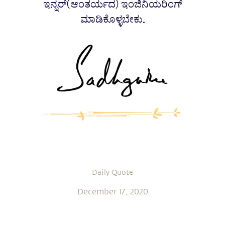
ಇನ್ನರ್(ಆಂತರ್ಯದ) ಇಂಜಿನಿಯರಿಂಗ್
ಮಾಡಿಕೊಳ್ಳಬೇಕು.
Daily Quote
December 17, 2020