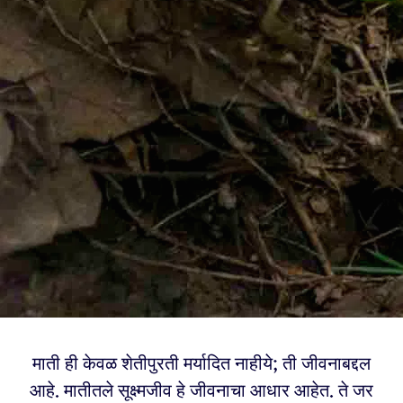
माती ही केवळ शेतीपुरती मर्यादित नाहीये; ती जीवनाबद्दल
आहे. मातीतले सूक्ष्मजीव हे जीवनाचा आधार आहेत. ते जर