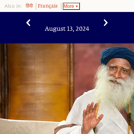
Also in:
More
हिंदी
Français
August 13, 2024