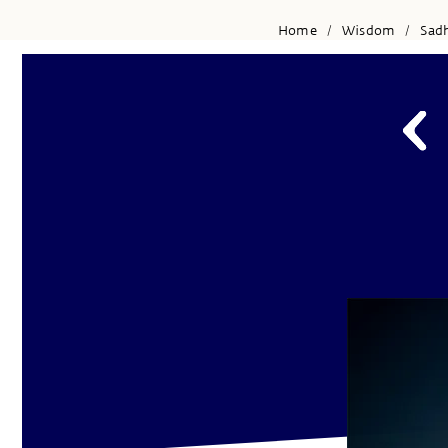
Home
Wisdom
Sad
/
/