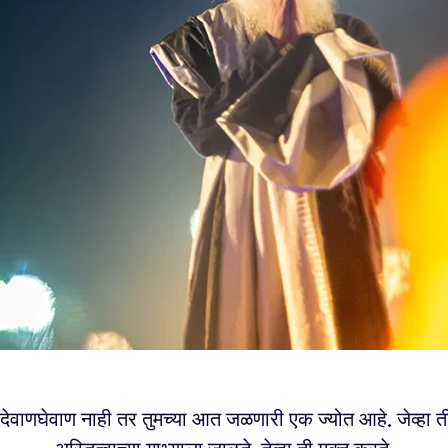
ी देवाणघेवाण नाही तर तुमच्या आत जळणारी एक ज्योत आहे. जेव्हा ती