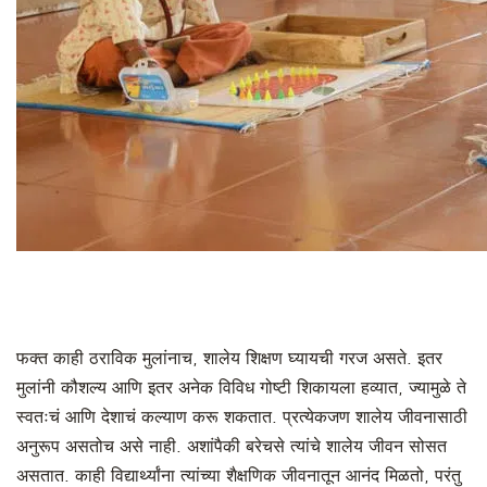
फक्त काही ठराविक मुलांनाच, शालेय शिक्षण घ्यायची गरज असते. इतर
मुलांनी कौशल्य आणि इतर अनेक विविध गोष्टी शिकायला हव्यात, ज्यामुळे ते
स्वतःचं आणि देशाचं कल्याण करू शकतात. प्रत्येकजण शालेय जीवनासाठी
अनुरूप असतोच असे नाही. अशांपैकी बरेचसे त्यांचे शालेय जीवन सोसत
असतात. काही विद्यार्थ्यांना त्यांच्या शैक्षणिक जीवनातून आनंद मिळतो, परंतु