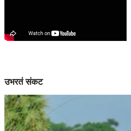
उभरतं संकट