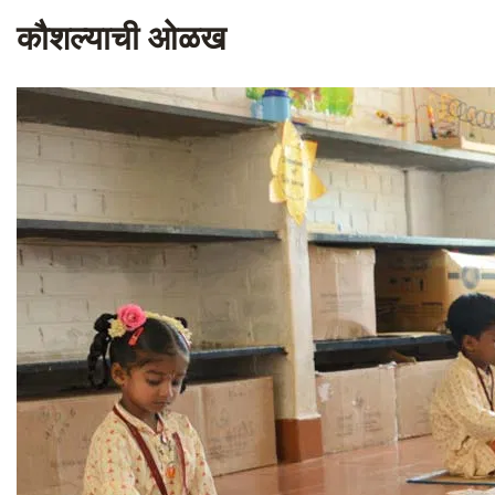
कौशल्याची ओळख