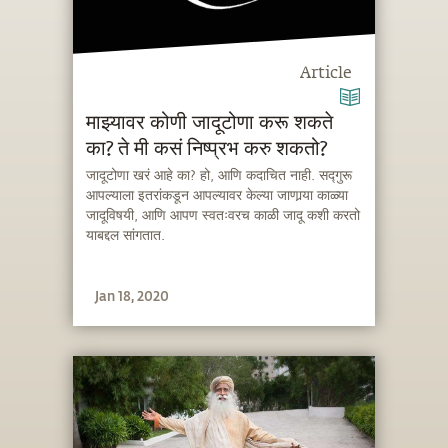
Article
माझ्यावर कोणी जादूटोणा करू शकते
का? ते मी कसं निष्प्रभ करु शकतो?
जादूटोणा खरं आहे का? हो, आणि कदाचित नाही. सद्गुरू
आपल्याला इतरांकडून आपल्यावर केल्या जाणार्‍या काळ्या
जादूविषयी, आणि आपण स्वतःवरच काळी जादू कशी करतो
याबद्दल सांगतात.
Jan 18, 2020