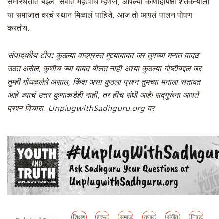
समस्थितीत येईल. सर्वात महत्वाचं म्हणजे, आपल्या कोणाहीपेक्षा शेतकऱ्याला
या समाजात वरचं स्थान मिळालं पाहिजे. आज तो आपलं पालन पोषण
करतोय.
संपादकीय टीप:
कुठल्या वादग्रस्त मुद्द्याबाबत जर तुमच्या मनात वादळ
उठत असेल, कुणीच ज्या बाबत बोलत नाही अश्या कुठल्या गोष्टीबद्दल जर
तुम्ही गोंधळलेले असाल, किंवा असा कुठला प्रश्न तुमच्या मनाला सतावत
आहे ज्याचं उत्तर कुणाकडेही नाही, तर हीच संधी आहे! सद्गुरूंना आपले
प्रश्न विचारा, UnplugwithSadhguru.org वर
शिक्षण
इच्छा
समाज
तणाव
संगीत
निवड