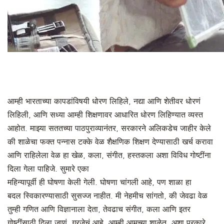
आम्ही भारताच्या कापडांविषयी धोरण लिहिले, नद्या आणि शेतीवर धोरणं
लिहिली, आणि सध्या आम्ही शिक्षणावर आधारित धोरण लिहिण्यात व्यस्त
आहोत. माझ्या सततच्या पाठपुराव्यानंतर, सरकारने अलिकडेच जाहीर केले
की शाळेचा फक्त पन्नास टक्के वेळ शैक्षणिक शिक्षण देण्यासाठी खर्च करावा
आणि राहिलेला वेळ हा खेळ, कला, संगीत, हस्तकला अशा विविध गोष्टींना
दिला गेला पाहिजे. सुमारे एका
महिन्यापूर्वी ही घोषणा केली गेली. घोषणा चांगली आहे, पण शाळा हा
बदल स्विकारण्यासाठी सुसज्ज नाहीत. मी नेहमीच सांगतो, की जेवढा वेळ
तुम्ही गणित आणि विज्ञानाला देता, तेवढाच संगीत, कला आणि इतर
गोष्टींसाठी दिला जाणं, गरजेचं आहे. आम्ही आमच्या शाळेत, अशा प्रकारे