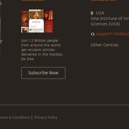
USA
Isha Institute of In
Sciences (USA)
support.ishafou
Join 1.2 Million people
Other Centres
from around the world,
get wisdom articles
delivered in the mailbox
for free.
Subscribe Now
erms & Conditions
Privacy Policy
|