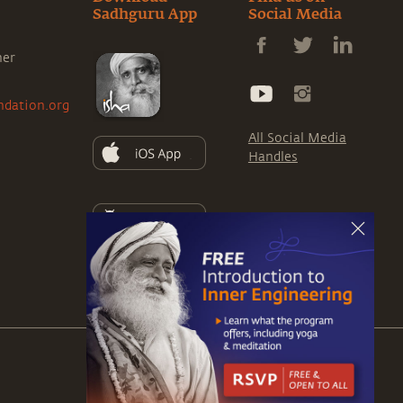
Sadhguru App
Social Media
ner
ndation.org
All Social Media
Handles