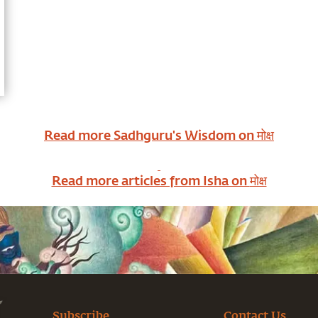
Read more Sadhguru's Wisdom on
मोक्ष
Read more articles from Isha on
मोक्ष
Subscribe
Contact Us