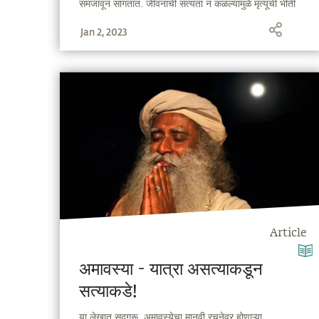
समजावून सांगतात. जीवनाची सत्यता न कळल्यामुळे मृत्यूची भीती
कशी उद्भवते हे सद्गुरू स्पष्ट करतात.
Jan 2, 2023
Article
अमावस्या - यात्रा असत्याकडून
सत्याकडे!
या लेखात सद्गुरू, अमावस्येचा मानवी रचनेवर होणाऱ्या