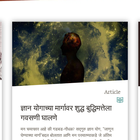
Article
ज्ञान योगाच्या मार्गावर शुद्ध बुद्धिमत्तेला
गवसणी घालणे
मन चमत्कार आहे की गडबड-गोंधळ? सद्गुरु ज्ञान योग, “जाणून
घेण्याच्या मार्गा”बद्दल बोलतात आणि मन परमात्म्याकडे जे अंतिम