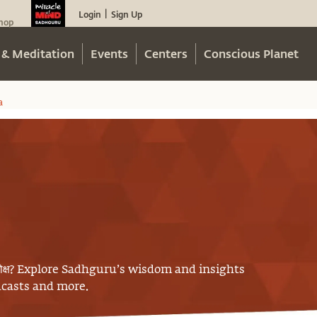
Login
Sign Up
|
hop
 & Meditation
Events
Centers
Conscious Planet
a
ोक्ष
? Explore Sadhguru’s wisdom and insights
odcasts and more.