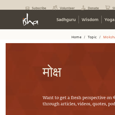
Subscribe
Volunteer
Donate
S
Sadhguru
Wisdom
Yoga
Home
Topic
Moksh
/
/
मोक्ष
Want to get a fresh perspective on
म
through articles, videos, quotes, p