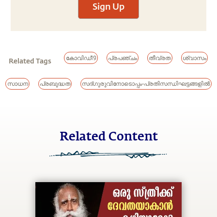
Sign Up
കോവിഡ്19
പ്രപഞ്ചം
തീവ്രത
ശ്വാസം
Related Tags
സാധന
പ്രബുദ്ധത
സദ്ഗുരുവിനോടൊപ്പം-പ്രതിസന്ധിഘട്ടങ്ങളിൽ
Related Content