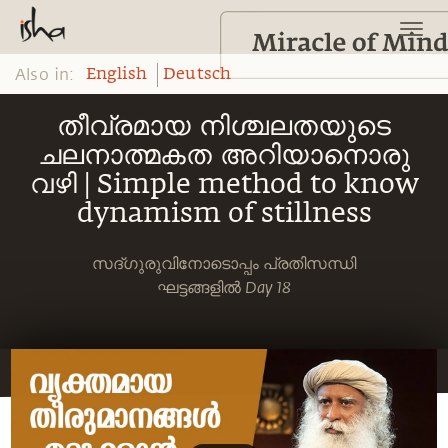
Also in:
English
Deutsch
തീവ്രമായ നിശ്ചലതയുടെ
ചലനാത്മകത അറിയാനൊരു
വഴി | Simple method to know
dynamism of stillness
സദ്ഗുരുവിനോടൊപ്പം പ്രതിസന്ധി
ഘട്ടങ്ങളിൽ Day 18