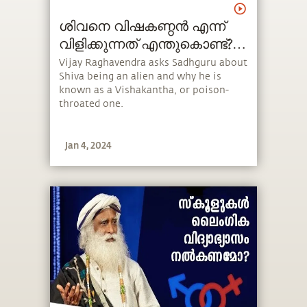
ശിവനെ വിഷകണ്ഠൻ എന്ന്
വിളിക്കുന്നത് എന്തുകൊണ്ട്?
How Shiva's Throat Turned
Vijay Raghavendra asks Sadhguru about
Shiva being an alien and why he is
Blue?
known as a Vishakantha, or poison-
throated one.
Jan 4, 2024