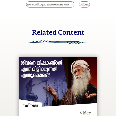
ജ്ഞാനിയുമായുള്ള-സംഭാഷണം
ശ്രദ്ധ
Related Content
Video