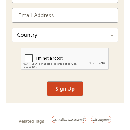
Sign Up
ദൈവീക-പാതയിൽ"
പ്രബുദ്ധത
Related Tags