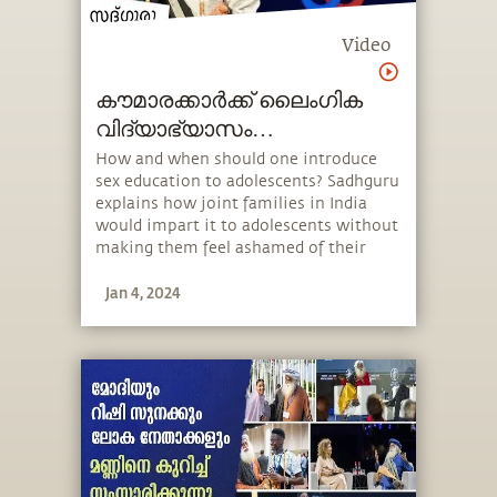
Video
കൗമാരക്കാർക്ക് ലൈംഗിക
വിദ്യാഭ്യാസം
നൽകേണ്ടതിന്റെ
How and when should one introduce
sex education to adolescents? Sadhguru
പ്രാധാന്യം Sex Education
explains how joint families in India
Teenssex-education-teens
would impart it to adolescents without
making them feel ashamed of their
biology and how one should approach
Jan 4, 2024
it in today’s day and age. He also speaks
about the importance of protecting
young adults from misinformation.