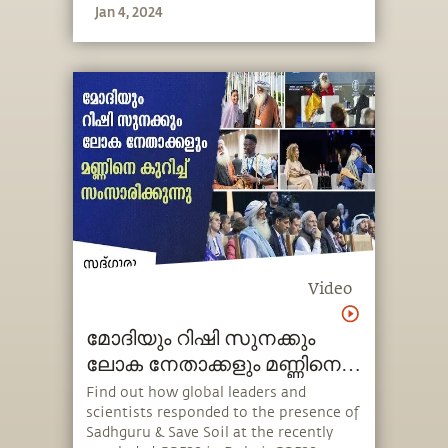
Jan 4, 2024
it in today’s day and age. He also speaks
about the importance of protecting
young adults from misinformation.
Video
മോദിയും റിഷി സുനക്കും
ലോക നേതാക്കളും മണ്ണിനെ
കുറിച്ച് സംസാരിക്കുന്നു
Find out how global leaders and
scientists responded to the presence of
Sadhguru & Save Soil at the recently