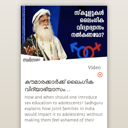
Video
കൗമാരക്കാർക്ക് ലൈംഗിക
വിദ്യാഭ്യാസം
നൽകേണ്ടതിന്റെ
How and when should one introduce
sex education to adolescents? Sadhguru
പ്രാധാന്യം Sex Education
explains how joint families in India
Teenssex-education-teens
would impart it to adolescents without
making them feel ashamed of their
biology and how one should approach