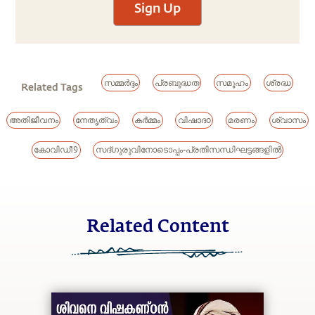
Sign Up
സമ്മർദ്ദം
പ്രബുദ്ധത
സമൂഹം
ശ്രദ്ധ
Related Tags
അതിജീവനം
നേതൃത്വം
കർമ്മം
വിഷാദo
മരണം
ശ്വാസം
കോവിഡ്19
സദ്ഗുരുവിനോടൊപ്പം-പ്രതിസന്ധിഘട്ടങ്ങളിൽ
Related Content