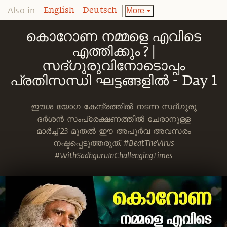
Also in:
More
English
Deutsch
കൊറോണ നമ്മളെ എവിടെ
എത്തിക്കും ? |
സദ്ഗുരുവിനോടൊപ്പം
പ്രതിസന്ധി ഘട്ടങ്ങളില്‍ - Day 1
ഈശ യോഗ കേന്ദ്രത്തിൽ നടന്ന സദ്ഗുരു
ദർശൻ സംപ്രേക്ഷണത്തിൽ ചേരാനുള്ള
മാര്‍ച്ച്‌ 23 മുതല്‍ ഈ അപൂർവ അവസരം
നഷ്ടപ്പെടുത്തരുത്. #BeatTheVirus
#WithSadhguruInChallengingTimes