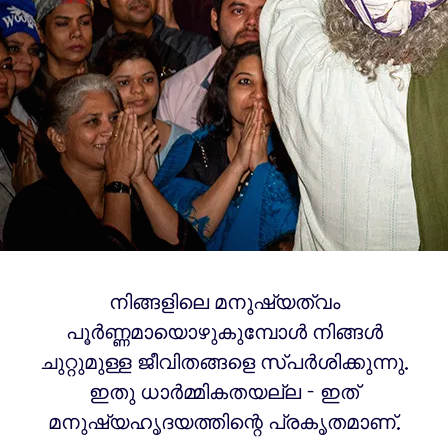
നിങ്ങളിലെ മനുഷ്യത്വം
പൂർണ്ണമായൊഴുകുമ്പോൾ നിങ്ങൾ
ചുറ്റുമുള്ള ജീവിതങ്ങളെ സ്പർശിക്കുന്നു.
ഇതു ധാർമ്മികതയല്ല - ഇത്
മനുഷ്യഹൃദയത്തിന്റെ പ്രകൃതമാണ്.