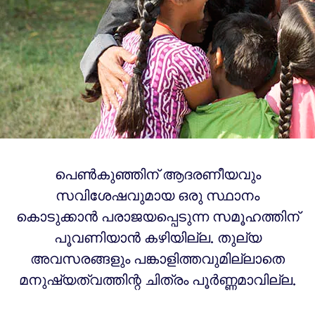
പെൺകുഞ്ഞിന് ആദരണീയവും
സവിശേഷവുമായ ഒരു സ്ഥാനം
കൊടുക്കാൻ പരാജയപ്പെടുന്ന സമൂഹത്തിന്
പൂവണിയാൻ കഴിയില്ല. തുല്യ
അവസരങ്ങളും പങ്കാളിത്തവുമില്ലാതെ
മനുഷ്യത്വത്തിന്റ ചിത്രം പൂർണ്ണമാവില്ല.