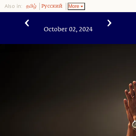
Also in:
More
தமிழ்
Pусский
October 02, 2024