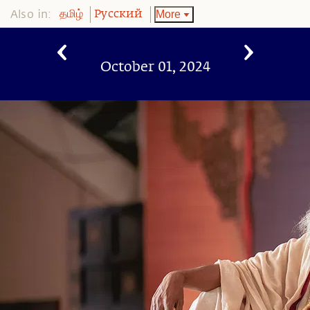
Also in:
More
தமிழ்
Pусский
October 01, 2024