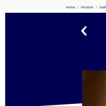
Home
Wisdom
Sad
/
/