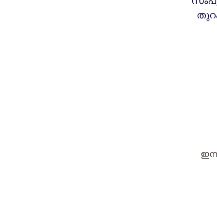
സംപൂ
തുറ
ഇന്