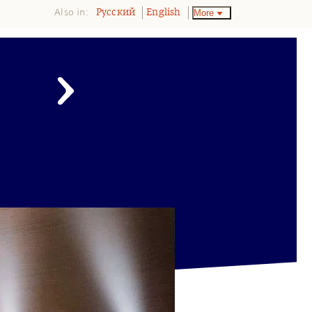
Also in:
More
Pусский
English