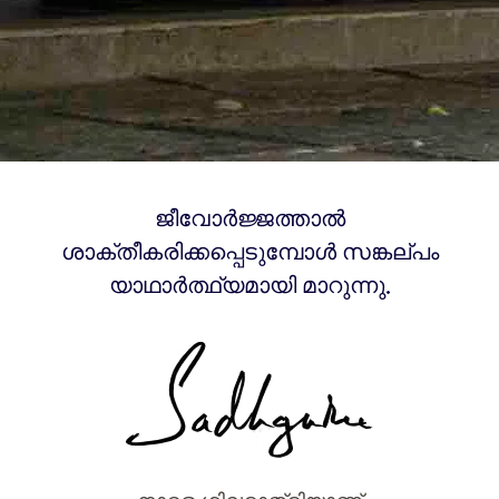
ജീവോർജ്ജത്താൽ
ശാക്തീകരിക്കപ്പെടുമ്പോൾ സങ്കല്പം
യാഥാർത്ഥ്യമായി മാറുന്നു.