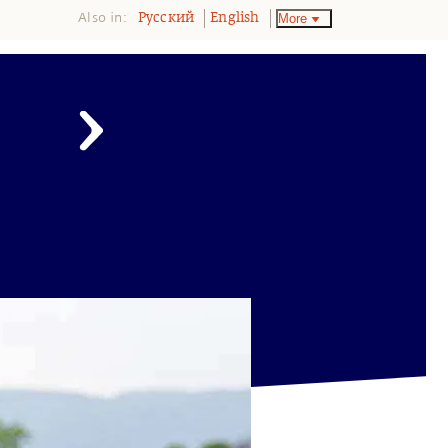
Also in:
More
Pусский
English