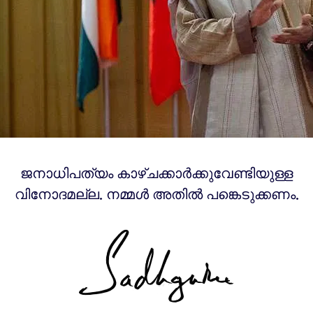
ജനാധിപത്യം കാഴ്ചക്കാര്‍ക്കുവേണ്ടിയുള്ള
വിനോദമല്ല. നമ്മൾ അതില്‍ പങ്കെടുക്കണം.