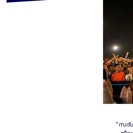
"സദ്ഗ