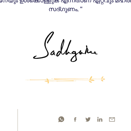
നേയും ഉൾക്കൊള്ളുക എന്നതാണ് ഏറ്റവും മഹത
സദ്ഗുണം. "