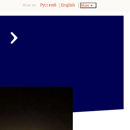
Also in:
More
Pусский
English