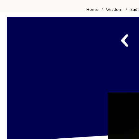
Home
Wisdom
Sad
/
/